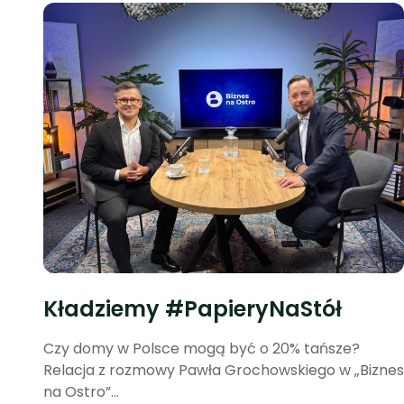
Kładziemy #PapieryNaStół
Czy domy w Polsce mogą być o 20% tańsze?
Relacja z rozmowy Pawła Grochowskiego w „Biznes
na Ostro”...