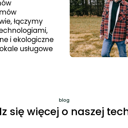
omów
domów
wie, łączymy
echnologiami,
ne i ekologiczne
lokale usługowe
blog
 się więcej o naszej tec