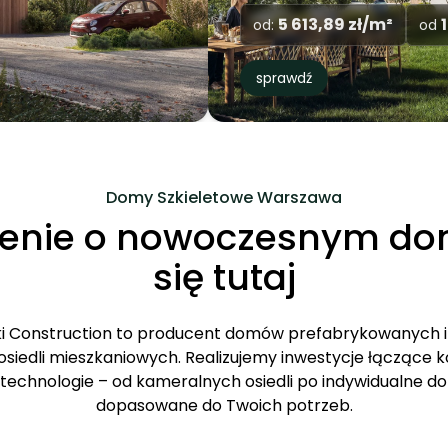
GC35
151,62 m²
8476 zł/m²
400 m
od
od:
od
GCP
sprawdź
GC112
Domy Szkieletowe Warszawa
zenie o nowoczesnym do
GC95
się tutaj
 Construction to producent domów prefabrykowanych 
iedli mieszkaniowych. Realizujemy inwestycje łączące k
technologie – od kameralnych osiedli po indywidualne
dopasowane do Twoich potrzeb.