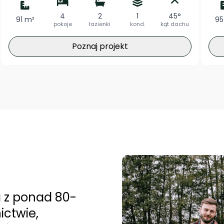
4
2
1
45°
91 m²
95
pokoje
łazienki
kond.
kąt dachu
Poznaj projekt
a z ponad 80-
ictwie,