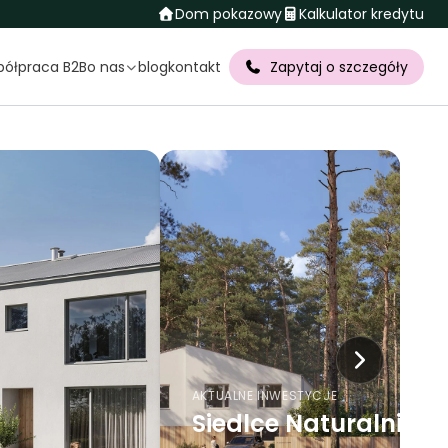
Dom pokazowy
Kalkulator kredytu
półpraca B2B
o nas
blog
kontakt
Zapytaj o szczegóły
Osiedle Tarczyn
BESTSELLER
NOWOŚĆ
AKTUALNE INWESTYCJE
BESTSELLER
Osiedle Tarczyn