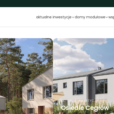
aktualne inwestycje
domy modułowe
ws
Osiedle Cegłów
Osiedle Siedlce – Naturalnie
GC123
Osiedle Żytnia
GC94
Osiedle Wiązowna
GC82
GC70
AKTUALNE INWESTYCJE
GC67
w
Siedlce Naturalnie