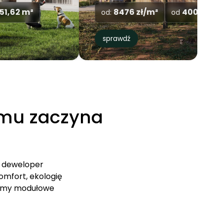
²
Wyprzedane
sprawdź
mu zaczyna
i deweloper
omfort, ekologię
 domy modułowe