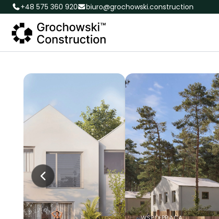
+48 575 360 920
biuro@grochowski.construction
AKTUALNE INWESTYCJE
Osiedle Cegłó