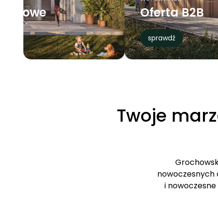
5 613,89 zł/m²
od:
sprawdź
Twoje mar
Grochowski
nowoczesnych os
i nowoczesne 