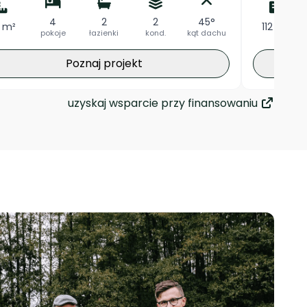
4
2
2
45°
 m²
112 m²
pokoje
łazienki
kond.
kąt dachu
Poznaj projekt
uzyskaj wsparcie przy finansowaniu