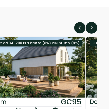
ż od 341 200 PLN brutto (8%) PLN brutto (8%)
Już od 3
GC95
om
Dom