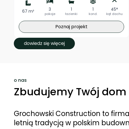
3
1
1
45°
67 m²
pokoje
łazienki
kond.
kąt dachu
Poznaj projekt
dowiedz się więcej
o nas
Zbudujemy Twój dom
Grochowski Construction to firm
letnią tradycją w polskim budown