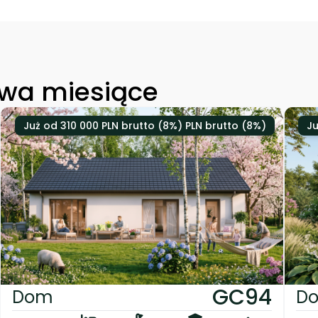
wa miesiące
Już od 310 000 PLN brutto (8%) PLN brutto (8%)
Ju
GC94
Dom
D