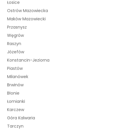
Łosice
Ostrów Mazowiecka
Maków Mazowiecki
Przasnysz
Węgrów
Raszyn
Józefów
Konstancin-Jeziorna
Piastów
Milanówek
Brwinów
Błonie
Łomianki
Karczew
Góra Kalwaria
Tarczyn