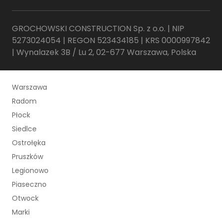
GROCHOWSKI CONSTRUCTION Sp. z o.o. | NIP
5273024054 | REGON 523434185 | KRS 0000997842
| Wynalazek 3B / Lu 2, 02-677 Warszawa, Polska
Warszawa
Radom
Płock
Siedlce
Ostrołęka
Pruszków
Legionowo
Piaseczno
Otwock
Marki