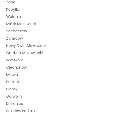
Ząbki
Kobyłka
Wołomin
Mińsk Mazowiecki
Sochaczew
Żyrardów
Nowy Dwór Mazowiecki
Grodzisk Mazowiecki
Wyszków
Ciechanów
Mława
Pułtusk
Płońsk
Garwolin
Kozienice
Sokołów Podlaski