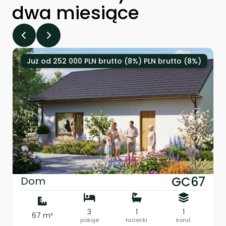
dwa miesiące
Już od 252 000 PLN brutto (8%) PLN brutto (8%)
GC67
Dom
3
1
1
67 m²
pokoje
łazienki
kond.