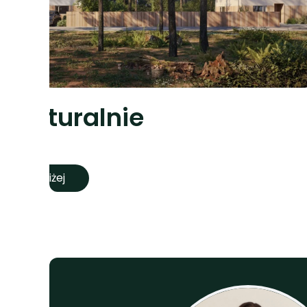
e Naturalnie
estycje
stycje bliżej