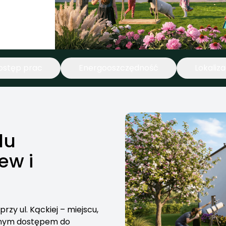
GC35
GCP
ostęp prac
Energooszczędność
Lokaliza
GC112
GC95
lu
ew i
zy ul. Kąckiej – miejscu,
godnym dostępem do