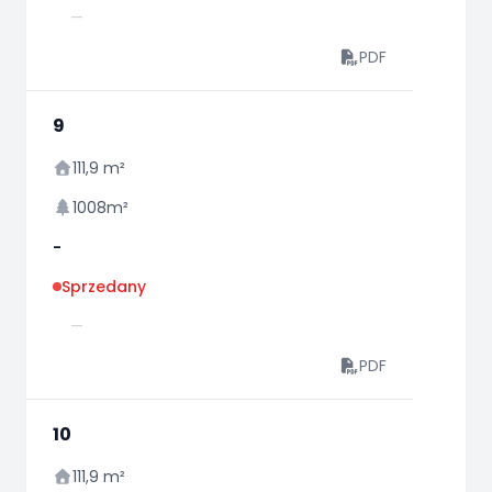
—
PDF
9
111,9 m²
1008m²
-
Sprzedany
—
PDF
10
111,9 m²