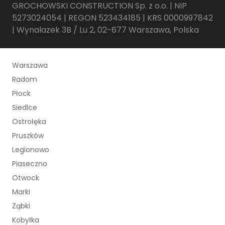
GROCHOWSKI CONSTRUCTION Sp. z o.o. | NIP
5273024054 | REGON 523434185 | KRS 0000997842
| Wynalazek 3B / Lu 2, 02-677 Warszawa, Polska
Warszawa
Radom
Płock
Siedlce
Ostrołęka
Pruszków
Legionowo
Piaseczno
Otwock
Marki
Ząbki
Kobyłka