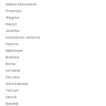
Maków Mazowiecki
Przasnysz
Węgrów
Raszyn
Józefów
Konstancin-Jeziorna
Piastów
Milanówek
Brwinów
Błonie
Łomianki
Karczew
Góra Kalwaria
Tarczyn
Serock
Nasielsk