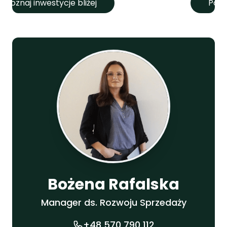
Poznaj inwestycje bliżej
Pozn
Bożena Rafalska
Manager ds. Rozwoju Sprzedaży
+48 570 790 112