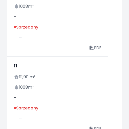
1008m²
-
Sprzedany
—
PDF
11
111,90 m²
1008m²
-
Sprzedany
—
PDF