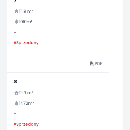
7
111,9 m²
1010m²
-
Sprzedany
—
PDF
8
111,9 m²
1472m²
-
Sprzedany