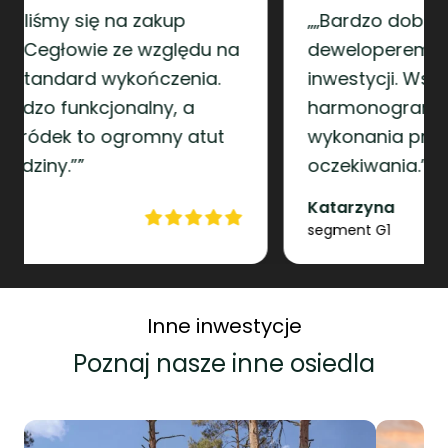
„„Bardzo dobry kontakt z
deweloperem na każdym etapie
inwestycji. Wszystko zgodnie z
harmonogramem, a jakość
wykonania przerosła nasze
oczekiwania.””
Katarzyna
segment G1
Inne inwestycje
Poznaj nasze inne osiedla