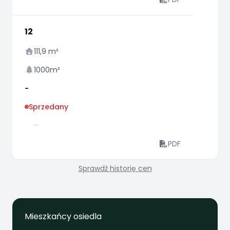
12
111,9 m²
1000m²
-
Sprzedany
—
PDF
Sprawdź historię cen
Mieszkańcy osiedla