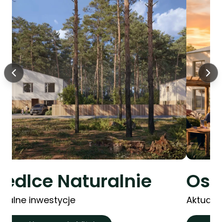
iedlce Naturalnie
Osi
tualne inwestycje
Aktualn