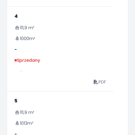
4
111,9 m²
1000m²
-
Sprzedany
—
PDF
5
111,9 m²
1013m²
-