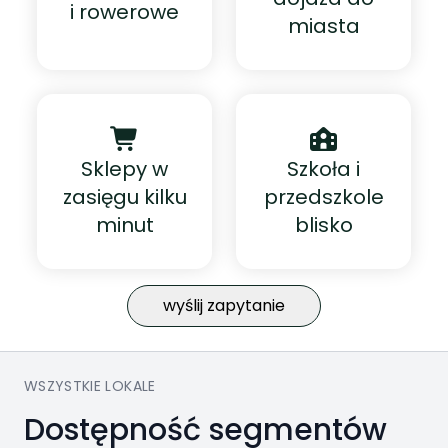
Edukacja
i rowerowe
przestrzeń sprzyjającą relaksowi i wspólnemu spędzaniu
miasta
czasu.
+1
Równomierne ciepło w każdym
pomieszczeniu i pełna swoboda
Przedszkole:
5 min samochodem
aranżacji bez grzejników.
Szkoła podstawowa:
1 min spacerem
Sklepy w
Szkoła i
zasięgu kilku
przedszkole
minut
blisko
Zakupy
wyślij zapytanie
Biedronka:
6 min samochodem
Lidl:
7 min samochodem
WSZYSTKIE LOKALE
Dostępność segmentów