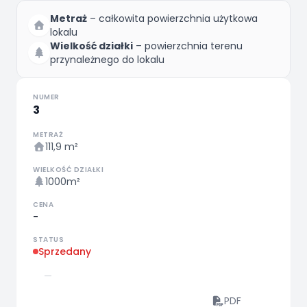
Metraż
– całkowita powierzchnia użytkowa
lokalu
Wielkość działki
– powierzchnia terenu
przynależnego do lokalu
NUMER
3
METRAŻ
111,9 m²
WIELKOŚĆ DZIAŁKI
1000m²
CENA
-
STATUS
Sprzedany
—
PDF