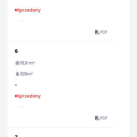
Sprzedany
—
PDF
6
111,9 m²
1011m²
-
Sprzedany
—
PDF