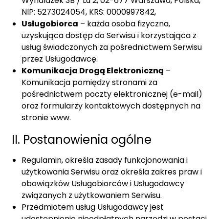
Wynalazek 3B / Lu 2, 02-677 Warszawa, Polska,
NIP: 5273024054, KRS: 0000997842,
Usługobiorca
– każda osoba fizyczna,
uzyskująca dostęp do Serwisu i korzystająca z
usług świadczonych za pośrednictwem Serwisu
przez Usługodawcę.
Komunikacja Drogą Elektroniczną
–
Komunikacja pomiędzy stronami za
pośrednictwem poczty elektronicznej (e-mail)
oraz formularzy kontaktowych dostępnych na
stronie www.
II. Postanowienia ogólne
Regulamin, określa zasady funkcjonowania i
użytkowania Serwisu oraz określa zakres praw i
obowiązków Usługobiorców i Usługodawcy
związanych z użytkowaniem Serwisu.
Przedmiotem usług Usługodawcy jest
udostępnienie nieodpłatnych narzędzi w postaci