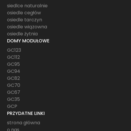
siedlce naturalnie
osiedle cegłów
osiedle tarczyn
osiedle wiązowna
osiedle żytnia
DOMY MODUŁOWE
GC123
GC112
GC95
GC94
GC82
GC70
GC67
GC35
GCP
PRZYDATNE LINKI
strona główna
o nas