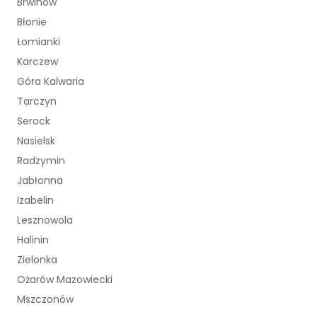
Brwinów
Błonie
Łomianki
Karczew
Góra Kalwaria
Tarczyn
Serock
Nasielsk
Radzymin
Jabłonna
Izabelin
Lesznowola
Halinin
Zielonka
Ożarów Mazowiecki
Mszczonów