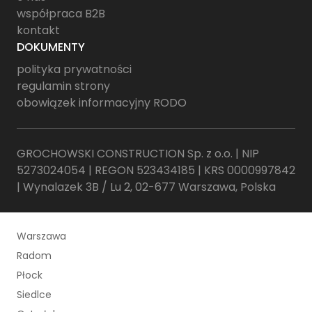
współpraca B2B
kontakt
DOKUMENTY
polityka prywatności
regulamin strony
obowiązek informacyjny RODO
GROCHOWSKI CONSTRUCTION Sp. z o.o. | NIP
5273024054 | REGON 523434185 | KRS 0000997842
| Wynalazek 3B / Lu 2, 02-677 Warszawa, Polska
Warszawa
Radom
Płock
Siedlce