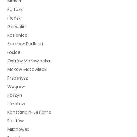
Mława
Pułtusk
Płońsk
Garwolin
Kozienice
Sokołów Podlaski
Łosice
Ostrów Mazowiecka
Maków Mazowiecki
Przasnysz
Węgrów
Raszyn
Józefów
Konstancin-Jeziorna
Piastów
Milanówek