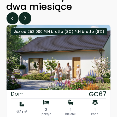
dwa miesiące
Już od 252 000 PLN brutto (8%) PLN brutto (8%)
GC67
Dom
3
1
1
67 m²
pokoje
łazienki
kond.