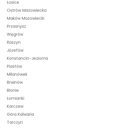
Łosice
Ostrów Mazowiecka
Maków Mazowiecki
Przasnysz
Węgrów
Raszyn
Józefów
Konstancin-Jeziorna
Piastów
Milanówek
Brwinów
Błonie
Łomianki
Karczew
Góra Kalwaria
Tarczyn