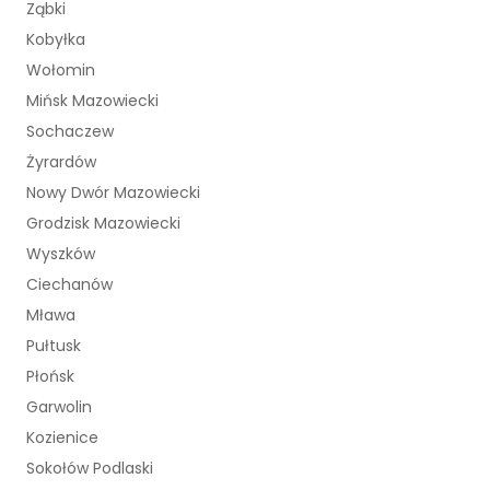
Ząbki
Kobyłka
Wołomin
Mińsk Mazowiecki
Sochaczew
Żyrardów
Nowy Dwór Mazowiecki
Grodzisk Mazowiecki
Wyszków
Ciechanów
Mława
Pułtusk
Płońsk
Garwolin
Kozienice
Sokołów Podlaski