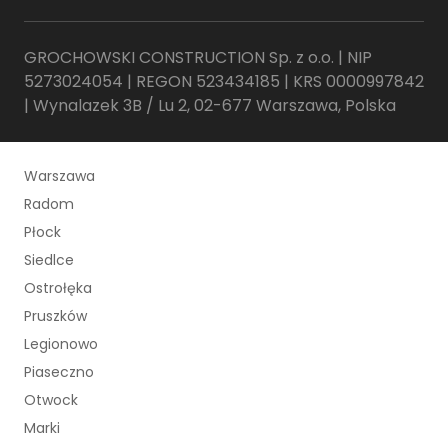
GROCHOWSKI CONSTRUCTION Sp. z o.o. | NIP
5273024054 | REGON 523434185 | KRS 0000997842
| Wynalazek 3B / Lu 2, 02-677 Warszawa, Polska
Warszawa
Radom
Płock
Siedlce
Ostrołęka
Pruszków
Legionowo
Piaseczno
Otwock
Marki