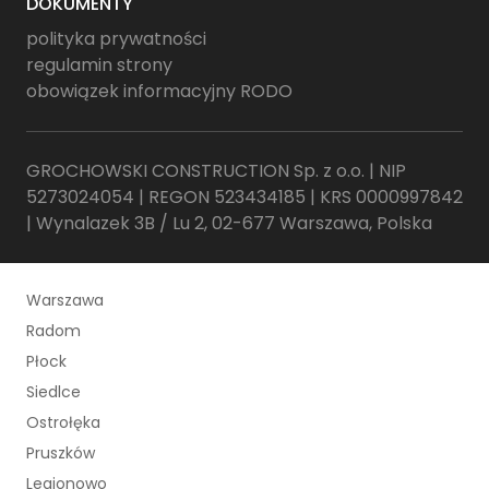
DOKUMENTY
polityka prywatności
regulamin strony
obowiązek informacyjny RODO
GROCHOWSKI CONSTRUCTION Sp. z o.o. | NIP
5273024054 | REGON 523434185 | KRS 0000997842
| Wynalazek 3B / Lu 2, 02-677 Warszawa, Polska
Warszawa
Radom
Płock
Siedlce
Ostrołęka
Pruszków
Legionowo