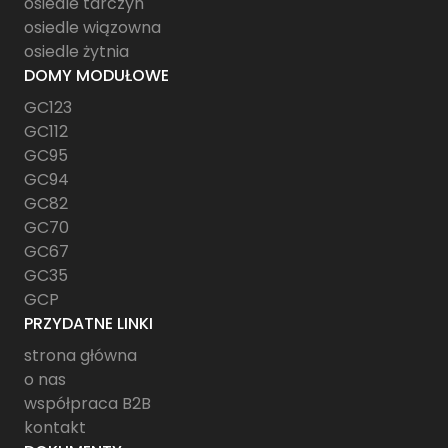
osiedle tarczyn
osiedle wiązowna
osiedle żytnia
DOMY MODUŁOWE
GC123
GC112
GC95
GC94
GC82
GC70
GC67
GC35
GCP
PRZYDATNE LINKI
strona główna
o nas
współpraca B2B
kontakt