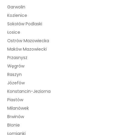
Garwolin
Kozienice
Sokołów Podlaski
Łosice
Ostrów Mazowiecka
Maków Mazowiecki
Przasnysz
Węgrów
Raszyn
Józefów
Konstancin-Jeziorna
Piastów
Milanówek
Brwinów
Błonie
Łomianki