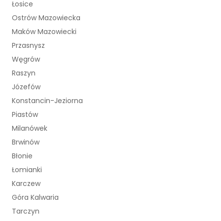
Łosice
Ostrów Mazowiecka
Maków Mazowiecki
Przasnysz
Węgrów
Raszyn
Józefów
Konstancin-Jeziorna
Piastów
Milanówek
Brwinów
Błonie
Łomianki
Karczew
Góra Kalwaria
Tarczyn