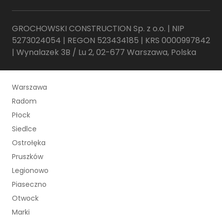
GROCHOWSKI CONSTRUCTION Sp. z o.o. | NIP
5273024054 | REGON 523434185 | KRS 0000997842
| Wynalazek 3B / Lu 2, 02-677 Warszawa, Polska
Warszawa
Radom
Płock
Siedlce
Ostrołęka
Pruszków
Legionowo
Piaseczno
Otwock
Marki