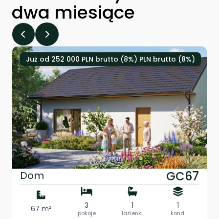
dwa miesiące
Już od 252 000 PLN brutto (8%) PLN brutto (8%)
GC67
Dom
3
1
1
67 m²
pokoje
łazienki
kond.