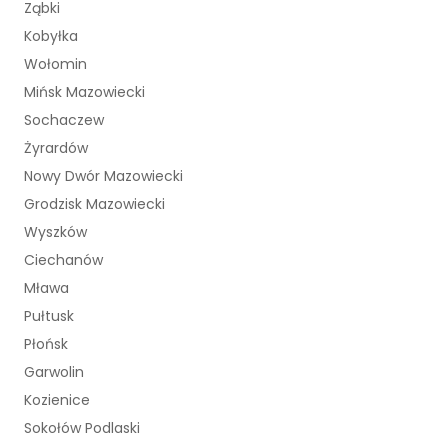
Ząbki
Kobyłka
Wołomin
Mińsk Mazowiecki
Sochaczew
Żyrardów
Nowy Dwór Mazowiecki
Grodzisk Mazowiecki
Wyszków
Ciechanów
Mława
Pułtusk
Płońsk
Garwolin
Kozienice
Sokołów Podlaski