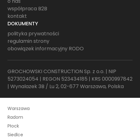
o nas
współpraca B2B
kontakt
DOKUMENTY
polityka prywatności
regulamin strony
obowiązek informacyjny RODO
GROCHOWSKI CONSTRUCTION Sp. z o.o. | NIP
5273024054 | REGON 523434185 | KRS 0000997842
| Wynalazek 3B / Lu 2, 02-677 Warszawa, Polska
Warszawa
Radom
Płock
Siedlce