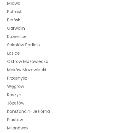
Mława
Pułtusk
Płońsk
Garwolin
Kozienice
Sokołów Podlaski
Łosice
Ostrów Mazowiecka
Maków Mazowiecki
Przasnysz
Węgrów
Raszyn
Józefów
Konstancin-Jeziorna
Piastów
Milanówek