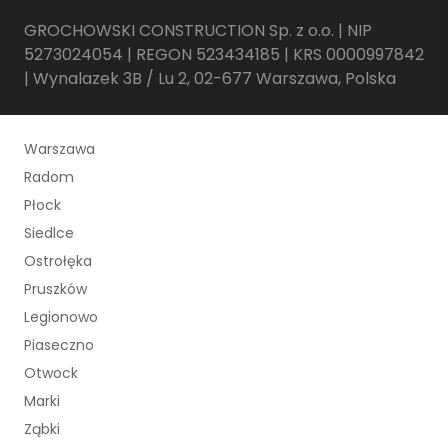
GROCHOWSKI CONSTRUCTION Sp. z o.o. | NIP
5273024054 | REGON 523434185 | KRS 0000997842
| Wynalazek 3B / Lu 2, 02-677 Warszawa, Polska
Warszawa
Radom
Płock
Siedlce
Ostrołęka
Pruszków
Legionowo
Piaseczno
Otwock
Marki
Ząbki